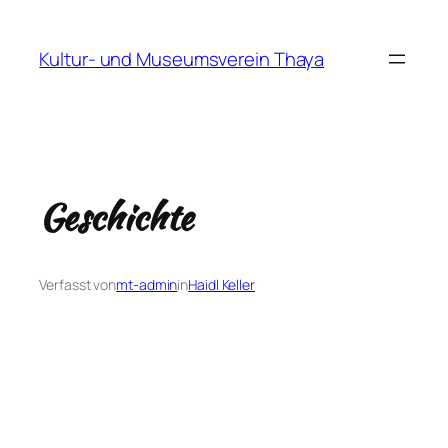
Direkt
zum
Kultur- und Museumsverein Thaya
Inhalt
wechseln
Geschichte
Verfasst von
mt-admin
in
Haidl Keller